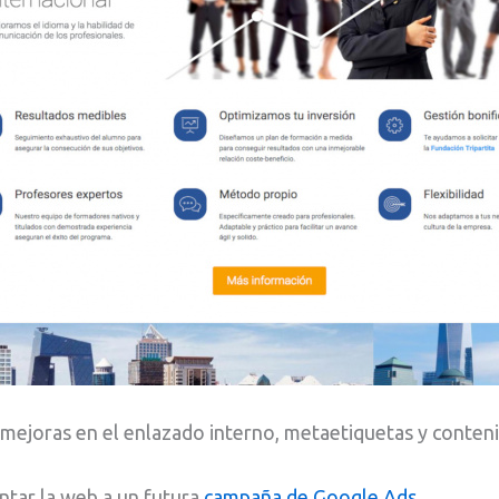
 mejoras en el enlazado interno, metaetiquetas y conten
ntar la web a un futura
campaña de Google Ads
.